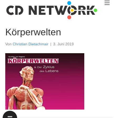
N
a
v
i
g
a
Körperwelten
t
i
o
Von
Christian Dietachmair
|
3. Juni 2019
n