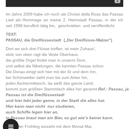
Im Jahre 2009 habe ich noch als Chrissi della Rosa das Passau
Lied als Hommage an meine 2. Heimstadt Passau, in der ich
seit 1998 beruflich tätig bin, geschrieben und veröffentlicht.
TEXT:
PASSAU, die Dreiflüssestadt („Der Dreiflüsse-Walzer“)
Dort wo sich drei Flüsse treffen, ist mein Zuhaus’,
stolz von oben ragt die Veste Oberhaus,
die größte Orgel findet man in unserm Dom,
und selbst die Nibelungen, die kannten Passau schon.
Die Donau einigt sich hier mit der Ilz und dem Inn,
bei Schönwetter sieht man bis zum Arber hin,
jeden Aschermittwoch, da weiß das ganze Land,
kommt zum größten Stammtisch alles her gerannt.
Ref.: Passau, ja
Passau ist die Dreiflüssestadt
und hier lebt jeder gerne, in der Stadt die alles hat.
Hier kann man nicht nur studieren,
auch Schiffe legen hier an,
in Passau braut man ein Bier, so gut wie’s keiner kann.
Wenn der Frühling einzieht mit dem Monat Mai,