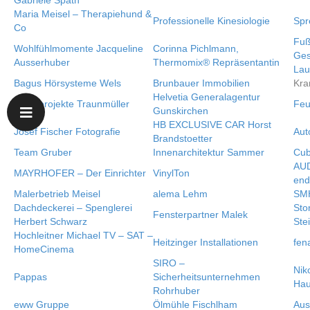
Gabriele Spath
Maria Meisel – Therapiehund &
Professionelle Kinesiologie
Spr
Co
Fuß
Wohlfühlmomente Jacqueline
Corinna Pichlmann,
Ges
Ausserhuber
Thermomix® Repräsentantin
Lau
Bagus Hörsysteme Wels
Brunbauer Immobilien
Kra
Helvetia Generalagentur
Immoprojekte Traunmüller
Feu
Gunskirchen
HB EXCLUSIVE CAR Horst
Josef Fischer Fotografie
Aut
Brandstoetter
Team Gruber
Innenarchitektur Sammer
Cu
AUD
MAYRHOFER – Der Einrichter
VinylTon
end
Malerbetrieb Meisel
alema Lehm
SMH
Dachdeckerei – Spenglerei
Sto
Fensterpartner Malek
Herbert Schwarz
Ste
Hochleitner Michael TV – SAT –
Heitzinger Installationen
fen
HomeCinema
SIRO –
Nik
Pappas
Sicherheitsunternehmen
Ha
Rohrhuber
eww Gruppe
Ölmühle Fischlham
Aus