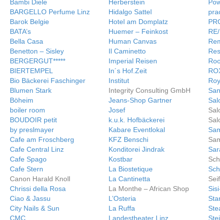
Bambi Diele
Herberstein
Pow
BARGELLO Perfume Linz
Hidalgo Sattel
pra
Barok Belgie
Hotel am Domplatz
PRO
BATA’s
Huemer – Feinkost
RE/
Bella Casa
Human Canvas
Re
Benetton – Sisley
Il Caminetto
Res
BERGERGUT*****
Imperial Reisen
Roo
BIERTEMPEL
In´s Hof.Zeit
RO
Bio Bäckerei Faschinger
Institut
Roy
Blumen Stark
Integrity Consulting GmbH
San
Böheim
Jeans-Shop Gartner
Sal
boiler room
Josef
Sal
BOUDOIR petit
k.u.k. Hofbäckerei
Sal
by preslmayer
Kabare Eventlokal
Sam
Cafe am Froschberg
KFZ Benschi
Sam
Cafe Central Linz
Konditorei Jindrak
Sar
Cafe Spago
Kostbar
Sch
Cafe Stern
La Biostetique
Sc
Canon Harald Knoll
La Cantinetta
Sei
Chrissi della Rosa
La Monthe – African Shop
Sis
Ciao & Jassu
L’Osteria
Sta
City Nails & Sun
La Ruffa
Ste
CMC
Landestheater Linz
Ste