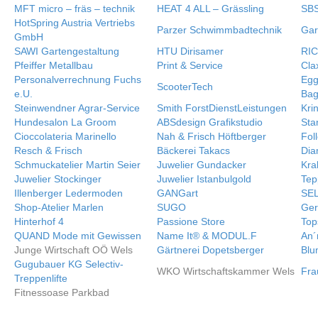
MFT micro – fräs – technik
HEAT 4 ALL – Grässling
SBS
HotSpring Austria Vertriebs
Parzer Schwimmbadtechnik
Gar
GmbH
SAWI Gartengestaltung
HTU Dirisamer
RIC
Pfeiffer Metallbau
Print & Service
Cla
Personalverrechnung Fuchs
Egg
ScooterTech
e.U.
Bag
Steinwendner Agrar-Service
Smith ForstDienstLeistungen
Krin
Hundesalon La Groom
ABSdesign Grafikstudio
Sta
Cioccolateria Marinello
Nah & Frisch Höftberger
Fol
Resch & Frisch
Bäckerei Takacs
Dia
Schmuckatelier Martin Seier
Juwelier Gundacker
Kra
Juwelier Stockinger
Juwelier Istanbulgold
Tep
Illenberger Ledermoden
GANGart
SEL
Shop-Atelier Marlen
SUGO
Ger
Hinterhof 4
Passione Store
Top
QUAND Mode mit Gewissen
Name It® & MODUL.F
An´
Junge Wirtschaft OÖ Wels
Gärtnerei Dopetsberger
Blu
Gugubauer KG Selectiv-
WKO Wirtschaftskammer Wels
Fra
Treppenlifte
Fitnessoase Parkbad