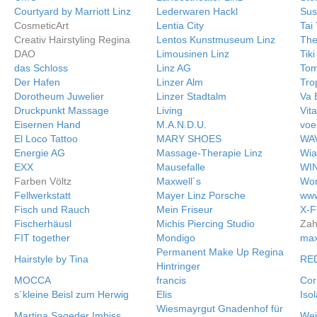
Courtyard by Marriott Linz
Lederwaren Hackl
Sus
CosmeticArt
Lentia City
Tai
Creativ Hairstyling Regina
Lentos Kunstmuseum Linz
The
DAO
Limousinen Linz
Tiki
das Schloss
Linz AG
To
Der Hafen
Linzer Alm
Tro
Dorotheum Juwelier
Linzer Stadtalm
Va 
Druckpunkt Massage
Living
Vita
Eisernen Hand
M.A.N.D.U.
voe
El Loco Tattoo
MARY SHOES
WAV
Energie AG
Massage-Therapie Linz
Wia
EXX
Mausefalle
WI
Farben Völtz
Maxwell´s
Wor
Fellwerkstatt
Mayer Linz Porsche
www
Fisch und Rauch
Mein Friseur
X-F
Fischerhäusl
Michis Piercing Studio
Zah
FIT together
Mondigo
max
Permanent Make Up Regina
Hairstyle by Tina
RE
Hintringer
MOCCA
francis
Cor
s´kleine Beisl zum Herwig
Elis
Iso
Wiesmayrgut Gnadenhof für
Martina Sageder Imbiss
Wei