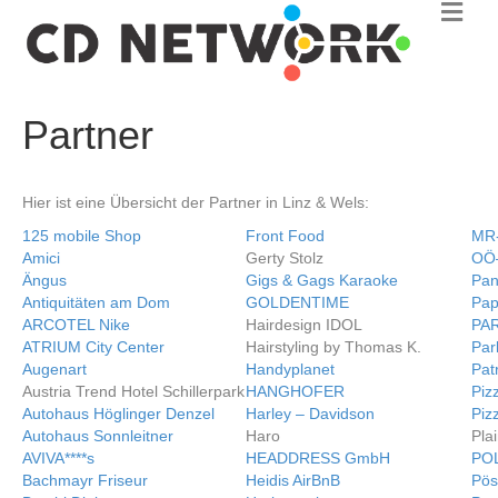
N
a
v
i
g
a
Partner
t
i
o
n
Hier ist eine Übersicht der Partner in Linz & Wels:
125 mobile Shop
Front Food
MR-
Amici
Gerty Stolz
OÖ–
Ängus
Gigs & Gags Karaoke
Pa
Antiquitäten am Dom
GOLDENTIME
Pap
ARCOTEL Nike
Hairdesign IDOL
PAR
ATRIUM City Center
Hairstyling by Thomas K.
Par
Augenart
Handyplanet
Pat
Austria Trend Hotel Schillerpark
HANGHOFER
Piz
Autohaus Höglinger Denzel
Harley – Davidson
Piz
Autohaus Sonnleitner
Haro
Pla
AVIVA****s
HEADDRESS GmbH
PO
Bachmayr Friseur
Heidis AirBnB
Pös