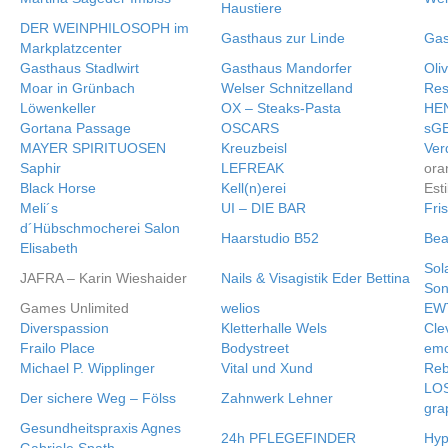
Haustiere
DER WEINPHILOSOPH im
Gasthaus zur Linde
Gas
Markplatzcenter
Gasthaus Stadlwirt
Gasthaus Mandorfer
Oliv
Moar in Grünbach
Welser Schnitzelland
Res
Löwenkeller
OX – Steaks-Pasta
HE
Gortana Passage
OSCARS
sG
MAYER SPIRITUOSEN
Kreuzbeisl
Ver
Saphir
LEFREAK
ora
Black Horse
Kell(n)erei
Esti
Meli´s
UI – DIE BAR
Fri
d´Hübschmocherei Salon
Haarstudio B52
Bea
Elisabeth
Sol
JAFRA – Karin Wieshaider
Nails & Visagistik Eder Bettina
Son
Games Unlimited
welios
EWT
Diverspassion
Kletterhalle Wels
Cle
Frailo Place
Bodystreet
emo
Michael P. Wipplinger
Vital und Xund
Reb
LOS
Der sichere Weg – Fölss
Zahnwerk Lehner
gra
Gesundheitspraxis Agnes
24h PFLEGEFINDER
Hyp