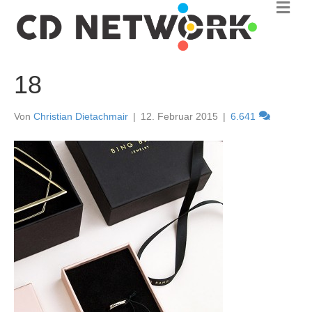
N
a
v
i
g
a
18
t
i
o
Von
Christian Dietachmair
|
12. Februar 2015
|
6.641
n