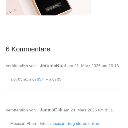
6 Kommentare
JeromeRuirl
Veröffentlich von
am 21. März 2025 um 20:13
alo789hk:
alo789in
– alo789
JamesGlift
Veröffentlich von
am 24. März 2025 um 8:31
Mexican Pharm Inter:
mexican drug stores online
–