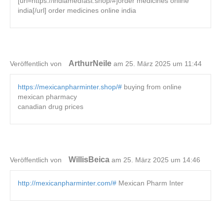
[url=https://indiamedfast.shop/#]order medicines online
india[/url] order medicines online india
ArthurNeile
Veröffentlich von
am 25. März 2025 um 11:44
https://mexicanpharminter.shop/#
buying from online
mexican pharmacy
canadian drug prices
WillisBeica
Veröffentlich von
am 25. März 2025 um 14:46
http://mexicanpharminter.com/#
Mexican Pharm Inter