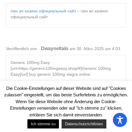
пин ап казино официальный сайт
– пин ап казино
официальный сайт
DwayneItalo
Veröffentlich von
am 30. März 2025 um 4:03
Generic 100mg Easy
[url=https://generic100mgeasy.shop/#]Generic 100mg
Easy[/url] buy generic 100mg viagra online
Die Cookie-Einstellungen auf dieser Website sind auf "Cookies
zulassen" eingestellt, um das beste Surferlebnis zu ermöglichen.
Wenn Sie diese Website ohne Änderung der Cookie-
JesseRek
Veröffentlich von
am 30. März 2025 um 8:17
Einstellungen verwenden oder auf "Ich stimme zu" klicken,
erklären Sie sich damit einverstanden.
Google Analytics deaktivieren
Hier klicken um dich
пин ап казино зеркало:
https://pinupkz.life/
Ich stimme zu
Datenschutzrichtlinien
auszutragen.