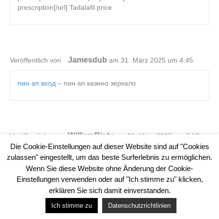
prescription[/url] Tadalafil price
Jamesdub
Veröffentlich von
am 31. März 2025 um 4:45
пин ап вход
– пин ап казино зеркало
WilliamRiply
Veröffentlich von
am 31. März 2025 um 6:15
Die Cookie-Einstellungen auf dieser Website sind auf "Cookies
zulassen" eingestellt, um das beste Surferlebnis zu ermöglichen.
пин ап зеркало
– пин ап казино официальный сайт
Wenn Sie diese Website ohne Änderung der Cookie-
Einstellungen verwenden oder auf "Ich stimme zu" klicken,
erklären Sie sich damit einverstanden.
Google Analytics deaktivieren
Hier klicken um dich
Ich stimme zu
Datenschutzrichtlinien
auszutragen.
Derektog
Veröffentlich von
am 31. März 2025 um 11:43