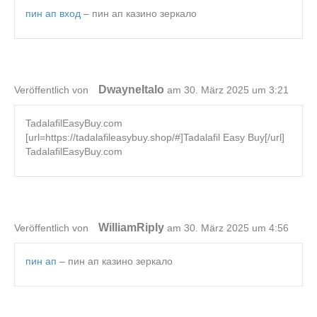
пин ап вход
– пин ап казино зеркало
DwayneItalo
Veröffentlich von
am 30. März 2025 um 3:21
TadalafilEasyBuy.com
[url=https://tadalafileasybuy.shop/#]Tadalafil Easy Buy[/url]
TadalafilEasyBuy.com
WilliamRiply
Veröffentlich von
am 30. März 2025 um 4:56
пин ап
– пин ап казино зеркало