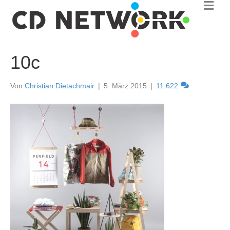
N
a
v
i
g
a
10c
t
i
o
Von
Christian Dietachmair
|
5. März 2015
|
11.622
n