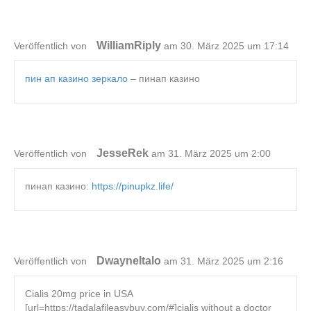
WilliamRiply
Veröffentlich von
am 30. März 2025 um 17:14
пин ап казино зеркало
– пинап казино
JesseRek
Veröffentlich von
am 31. März 2025 um 2:00
пинап казино:
https://pinupkz.life/
DwayneItalo
Veröffentlich von
am 31. März 2025 um 2:16
Cialis 20mg price in USA
[url=https://tadalafileasybuy.com/#]cialis without a doctor